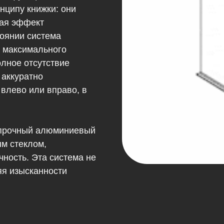
нципу книжки: они
вая эффект
тоянии система
т максимального
олное отсутствие
 аккуратно
влево или вправо, в
и прочный алюминиевый
ым стеклом,
ность. Эта система не
ляя изысканности