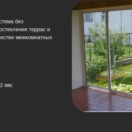
стема без
остекления террас и
ачестве межкомнатных
2 мм;