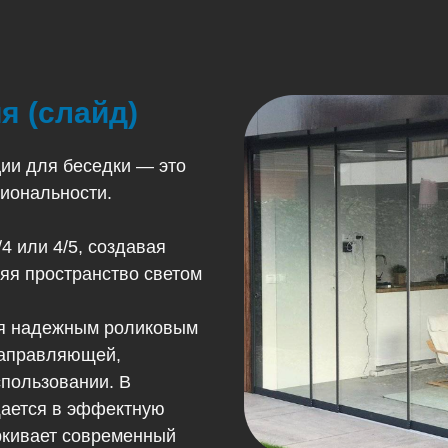
я (слайд)
ии для беседки — это
иональности.
4 или 4/5, создавая
яя пространство светом
ря надежным роликовым
направляющей,
спользовании. В
щается в эффектную
ркивает современный