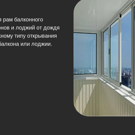
я рам балконного
нов и лоджий от дождя
жному типу открывания
балкона или лоджии.