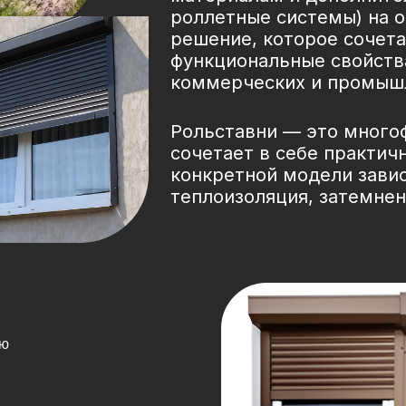
роллетные системы) на о
решение, которое сочета
функциональные свойств
коммерческих и промышл
Рольставни — это много
сочетает в себе практич
конкретной модели завис
теплоизоляция, затемнени
ию