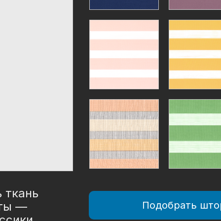
 ткань
аты —
Подобрать што
ссики