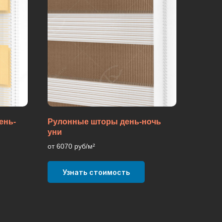
ень-
Рулонные шторы день-ночь
уни
от 6070 руб/м²
Узнать стоимость