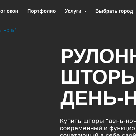
ог окон
Портфолио
Услуги
Выбрать город
ь-ночь"
РУЛОН
ШТОР
ДЕНЬ-
Купить шторы "день-но
современный и функцио
сочетающий в себе сво