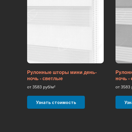
Рулонные шторы мини день-
Рулон
ночь - светлые
ночь -
от 3583 руб/м²
от 3583 
Узнать стоимость
Узн