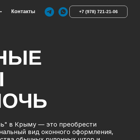
Контакты
+7 (978) 721-21-06
НЫЕ
Ы
НОЧЬ
чь" в Крыму — это преобрести
нальный вид оконного оформления,
йства обычных рулонных штор и