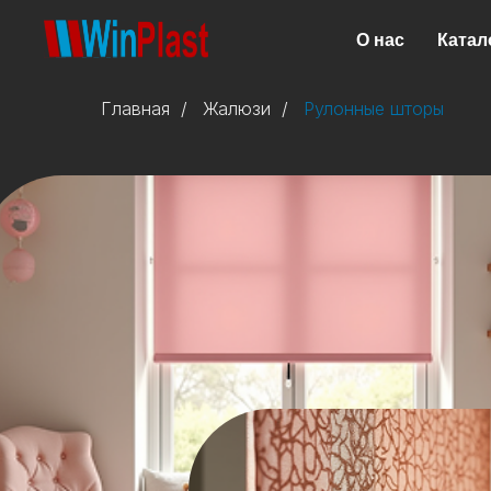
О нас
Катал
Главная
/
Жалюзи
/
Рулонные шторы