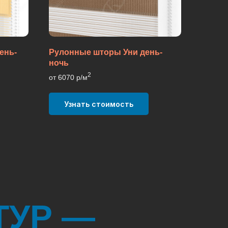
ень-
Рулонные шторы Уни день-
ночь
2
от 6070 р/м
Узнать стоимость
ТУР —