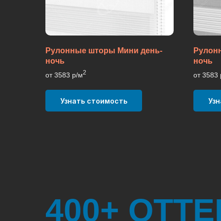
Рулонные шторы Мини день-
Рулон
ночь
ночь
2
от 3583 р/м
от 3583 
Узнать стоимость
Узн
400+ ОТТ