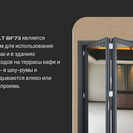
LT BF73 является
м для использования
ак и в зданиях
ходов на террасы кафе и
 — в шоу-румы и
адываются влево или
 проема.