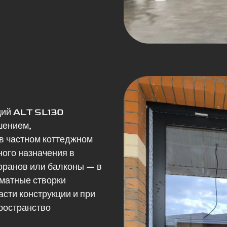
ций ALT SL130
шением,
в частном коттеджном
ного назначения в
торанов или балконы — в
матные створки
сти конструкции и при
ространство