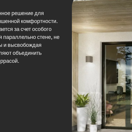
нное решение для
ышенной комфортности.
ется за счет особого
я параллельно стене, не
ты и высвобождая
оляют объединить
ррасой.