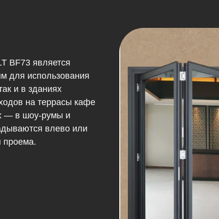
T BF73 является
м для использования
так и в зданиях
ходов на террасы кафе
ях — в шоу-румы и
ладываются влево или
ы проема.