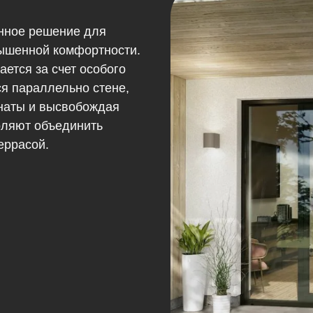
нное решение для
ышенной комфортности.
ется за счет особого
я параллельно стене,
мнаты и высвобождая
оляют объединить
еррасой.